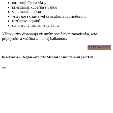
nástenný fén na vlasy
priestranná kúpeľňa s vaňou
samostatná toaleta
vstavané skrine s veľkým úložným priestorom
rozťahovací gauč
štandardný rozmer izby 33m2
Všetky izby disponujú vlastným sociálnym zariadením, wi-fi
pripojením a vačšina z nich aj balkónom.
REZERVOVAŤ
Rezervácia – Dvojlôžková izba Standard s manželskou posteľou