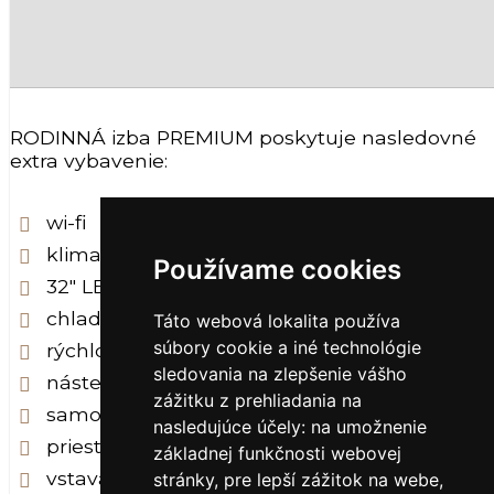
RODINNÁ izba PREMIUM poskytuje nasledovné
extra vybavenie:
wi-fi
klimatizácia
Používame cookies
32" LED TV
chladnička
Táto webová lokalita používa
súbory cookie a iné technológie
rýchlovarná kanvica
sledovania na zlepšenie vášho
nástenný fén na vlasy
zážitku z prehliadania na
samostatné sociálne zariadenie
nasledujúce účely:
na umožnenie
priestranná kúpeľna s vaňou
základnej funkčnosti webovej
vstavané skrine s veľkým úložným priestoro
stránky
,
pre lepší zážitok na webe
,