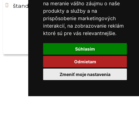
na meranie vášho záujmu o naše
2
štandardný rozmer izby 33m
produkty a služby a na
prispôsobenie marketingových
interakcií
,
na zobrazovanie reklám
ktoré sú pre vás relevantnejšie
.
REZERVOVAŤ
Súhlasím
REZERVÁCIA
Odmietam
Zmeniť moje nastavenia